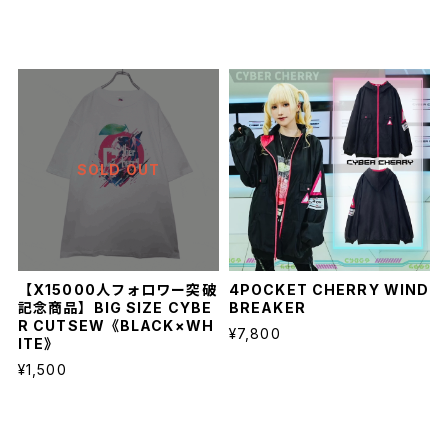
SOLD OUT
【X15000人フォロワー突破
4POCKET CHERRY WIND
記念商品】BIG SIZE CYBE
BREAKER
R CUTSEW《BLACK×WH
¥7,800
ITE》
¥1,500