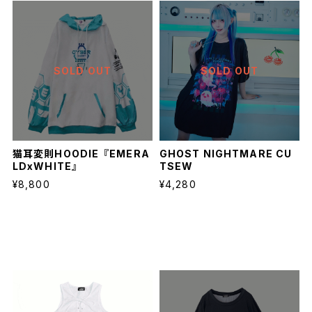
SOLD OUT
SOLD OUT
猫耳変則HOODIE『EMERA
GHOST NIGHTMARE CU
LDxWHITE』
TSEW
¥8,800
¥4,280